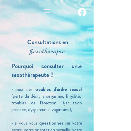
Consultations en
S
e
xothérapie
Pourquoi consulter un.e
sexothérapeute ?
• pour des
troubles
d'ordre sexuel
(perte du désir, an
orgasmie, frigidité,
troubles de l'érection, éjaculation
précoce
, dyspareunie, vag
inisme
),
• si vous vous
questionnez
sur votre
genre, votre orientation sexuelle, votre